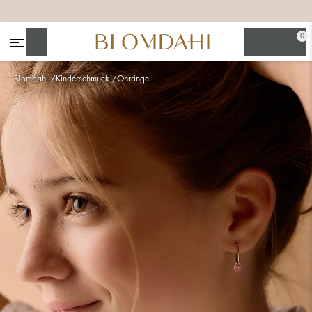
+
+
+
0
Suchen
Blomdahl
Kinderschmuck
Ohrringe
Alle anzeigen
Nasenschmuck