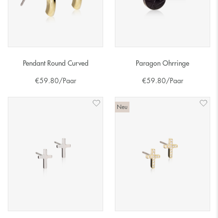
Pendant Round Curved
Paragon Ohrringe
€
59.80
/Paar
€
59.80
/Paar
Neu