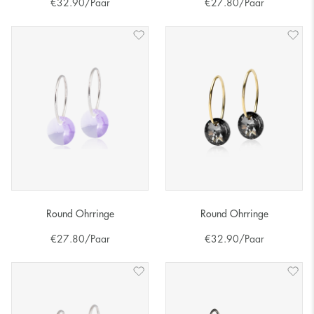
€
32.90
/Paar
€
27.80
/Paar
Round Ohrringe
Round Ohrringe
€
27.80
/Paar
€
32.90
/Paar