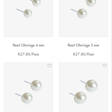
Pearl Ohrringe 4 mm
Pearl Ohrringe 5 mm
€
27.80
/Paar
€
27.80
/Paar