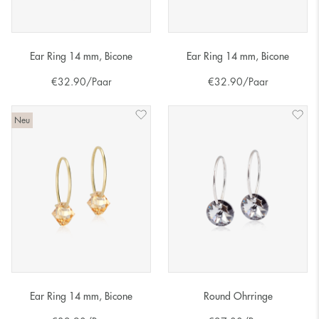
Ear Ring 14 mm, Bicone
Ear Ring 14 mm, Bicone
€
32.90
/Paar
€
32.90
/Paar
Neu
Ear Ring 14 mm, Bicone
Round Ohrringe