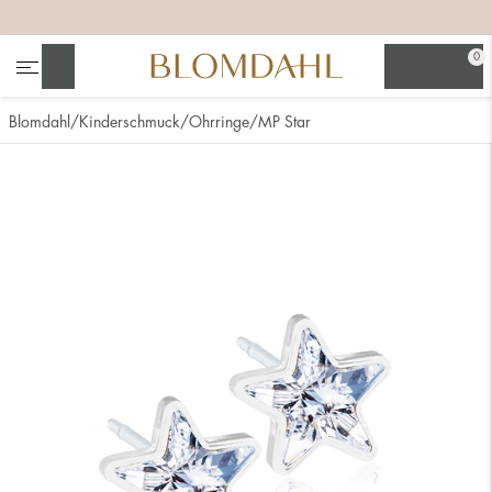
+
+
+
0
Suchen
Blomdahl
Kinderschmuck
Ohrringe
MP Star
Alle anzeigen
Nasenschmuck