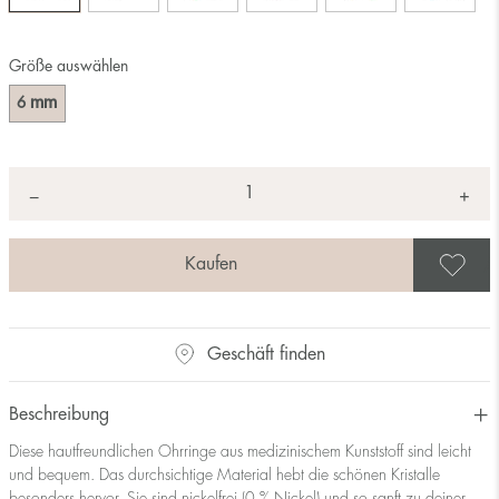
Größe auswählen
mm
6
Anzahl
+
*
−
A
Geschäft finden
Beschreibung
Diese hautfreundlichen Ohrringe aus medizinischem Kunststoff sind leicht
und bequem. Das durchsichtige Material hebt die schönen Kristalle
besonders hervor. Sie sind nickelfrei (0 % Nickel) und so sanft zu deiner