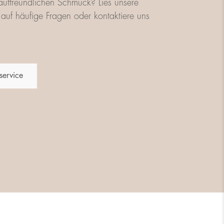
utfreundlichen Schmuck? Lies unsere
auf häufige Fragen oder kontaktiere uns
service