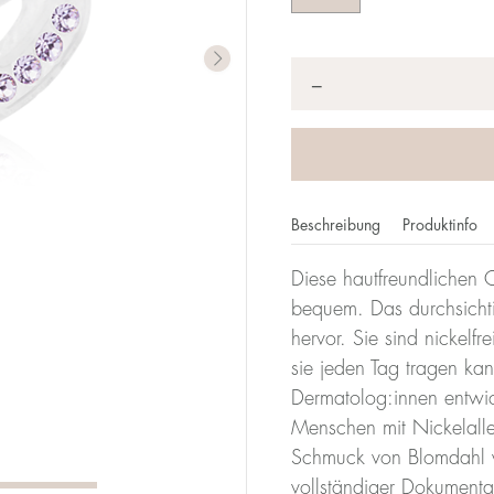
Anzahl
*
−
Beschreibung
Produktinfo
Diese hautfreundlichen O
bequem. Das durchsichti
hervor. Sie sind nickelf
sie jeden Tag tragen ka
Dermatolog:innen entwicke
Menschen mit Nickelalle
Schmuck von Blomdahl w
vollständiger Dokumenta