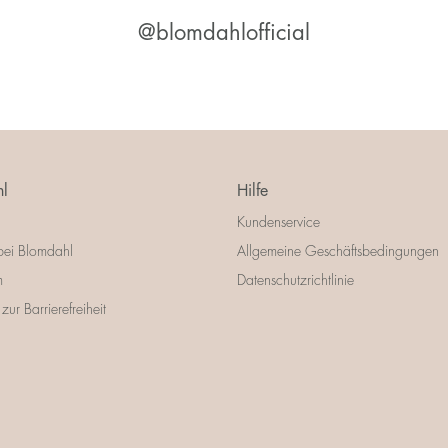
@blomdahlofficial
l
Hilfe
Kundenservice
bei Blomdahl
Allgemeine Geschäftsbedingungen
m
Datenschutzrichtlinie
zur Barrierefreiheit