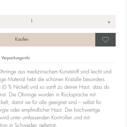
+
Als 
Verpackungsinfo
hrringe aus medizinischem Kunststoff sind leicht und
ge Material hebt die schönen Kristalle besonders
rei (0 % Nickel) und so sanft zu deiner Haut, dass du
nnst. Die Ohrringe wurden in Rücksprache mit
lt, damit sie für alle geeignet sind – selbst für
rgie oder empfindlicher Haut. Der hochwertige
ird unter umfassenden Kontrollen und mit
tion in Schweden gefertigt.