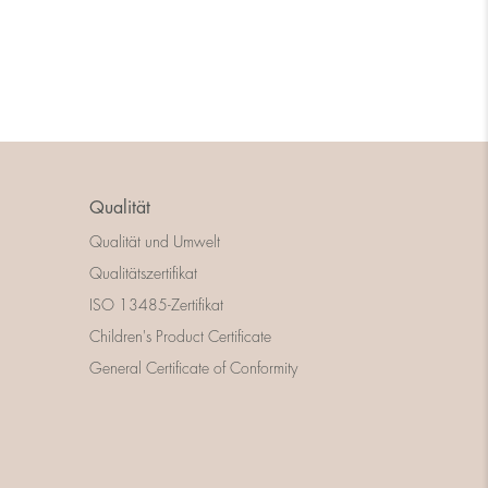
Qualität
Qualität und Umwelt
Qualitätszertifikat
ISO 13485-Zertifikat
Children's Product Certificate
General Certificate of Conformity