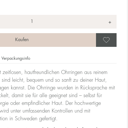
+
Als 
Verpackungsinfo
t zeitlosen, hautfreundlichen Ohrringen aus reinem
 sind leicht, bequem und so sanft zu deiner Haut,
ragen kannst. Die Ohrringe wurden in Rücksprache mit
lt, damit sie für alle geeignet sind – selbst für
rgie oder empfindlicher Haut. Der hochwertige
ird unter umfassenden Kontrollen und mit
tion in Schweden gefertigt.