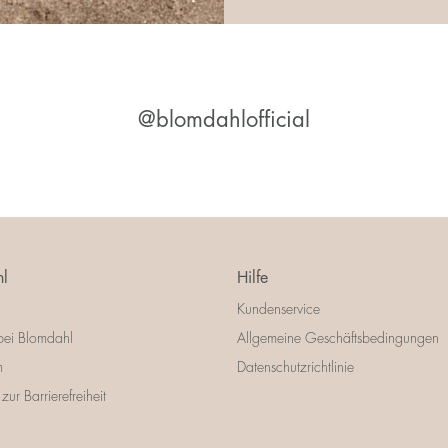
@blomdahlofficial
l
Hilfe
Kundenservice
bei Blomdahl
Allgemeine Geschäftsbedingungen
m
Datenschutzrichtlinie
zur Barrierefreiheit