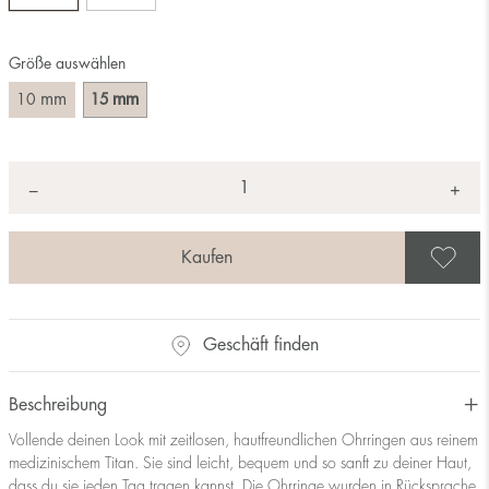
Größe auswählen
mm
mm
10
15
Anzahl
+
*
−
A
Geschäft finden
Beschreibung
Vollende deinen Look mit zeitlosen, hautfreundlichen Ohrringen aus reinem
medizinischem Titan. Sie sind leicht, bequem und so sanft zu deiner Haut,
dass du sie jeden Tag tragen kannst. Die Ohrringe wurden in Rücksprache