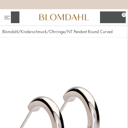
+
+
+
0
Suchen
Blomdahl
Kinderschmuck
Ohrringe
NT Pendant Round Curved
Alle anzeigen
Nasenschmuck