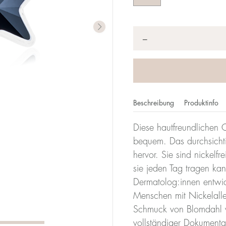
Anzahl
*
−
Beschreibung
Produktinfo
Diese hautfreundlichen O
bequem. Das durchsichti
hervor. Sie sind nickelf
sie jeden Tag tragen ka
Dermatolog:innen entwicke
Menschen mit Nickelalle
Schmuck von Blomdahl w
vollständiger Dokumenta