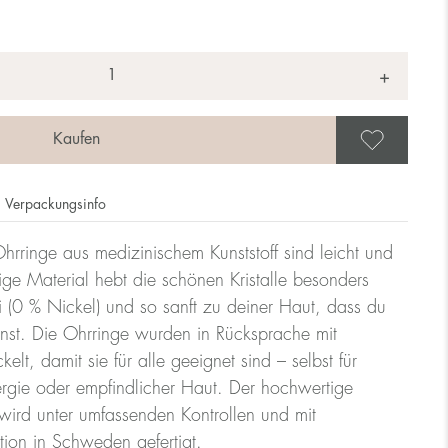
+
Als 
Verpackungsinfo
hrringe aus medizinischem Kunststoff sind leicht und
ge Material hebt die schönen Kristalle besonders
rei (0 % Nickel) und so sanft zu deiner Haut, dass du
nnst. Die Ohrringe wurden in Rücksprache mit
lt, damit sie für alle geeignet sind – selbst für
rgie oder empfindlicher Haut. Der hochwertige
ird unter umfassenden Kontrollen und mit
tion in Schweden gefertigt.