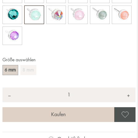
Größe auswählen
mm
mm
6
8
Anzahl
+
*
−
A