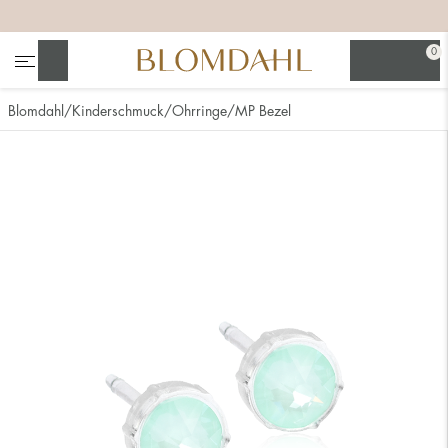
+
+
+
0
Suchen
Blomdahl
Kinderschmuck
Ohrringe
MP Bezel
Alle anzeigen
Nasenschmuck