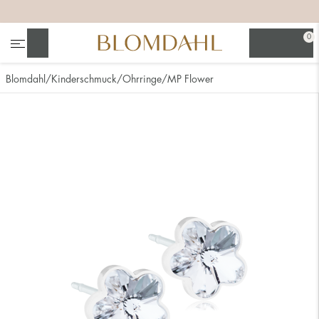
+
+
+
0
Suchen
Blomdahl
Kinderschmuck
Ohrringe
MP Flower
Alle anzeigen
Nasenschmuck