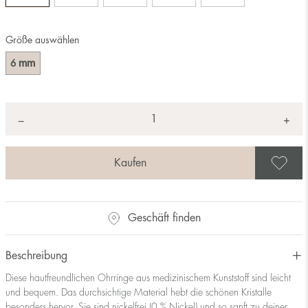
Größe auswählen
mm
6
Anzahl
+
*
−
A
Geschäft finden
Beschreibung
Diese hautfreundlichen Ohrringe aus medizinischem Kunststoff sind leicht
und bequem. Das durchsichtige Material hebt die schönen Kristalle
besonders hervor. Sie sind nickelfrei (0 % Nickel) und so sanft zu deiner