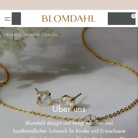
+
+
+
0
Suchen
Blomdahl
Blomdahl
Über uns
Alle anzeigen
Nasenschmuck
Über uns
Blomdahl designt und fertigt stilvollen und
hautfreundlichen Schmuck für Kinder und Erwachsene