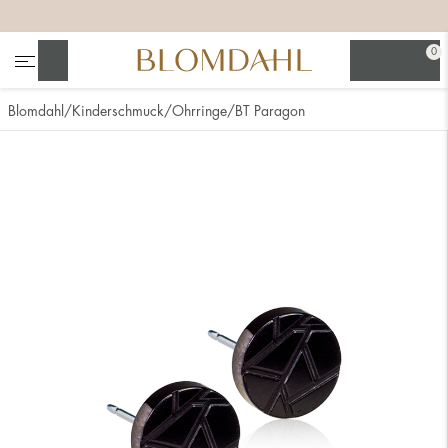
+
+
+
0
Suchen
Blomdahl
Kinderschmuck
Ohrringe
BT Paragon
Alle anzeigen
Nasenschmuck