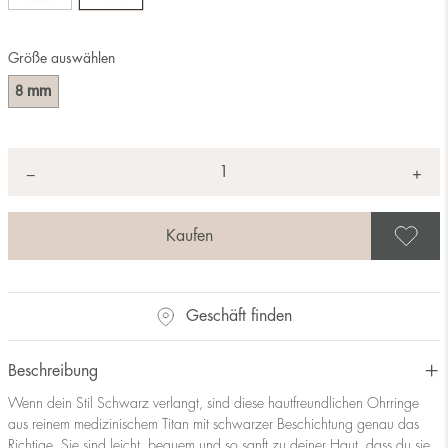
Größe auswählen
mm
8
Anzahl
+
*
−
A
Geschäft finden
Beschreibung
Wenn dein Stil Schwarz verlangt, sind diese hautfreundlichen Ohrringe
aus reinem medizinischem Titan mit schwarzer Beschichtung genau das
Richtige. Sie sind leicht, bequem und so sanft zu deiner Haut, dass du sie