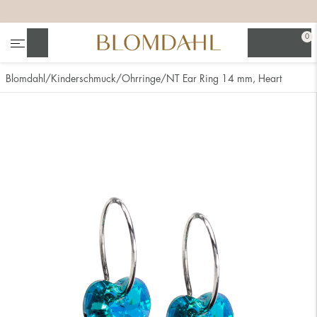
+
+
+
0
Suchen
Blomdahl
Kinderschmuck
Ohrringe
NT Ear Ring 14 mm, Heart
Alle anzeigen
Nasenschmuck