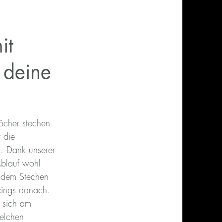
it
 deine
öcher stechen
t die
. Dank unserer
Ablauf wohl
 dem Stechen
cings danach.
 sich am
welchen