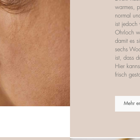
warmes, pu
normal und
ist jedoch
Ohrloch wä
damit es s
sechs Woch
ist, dass 
Hier kanns
frisch ges
Mehr er