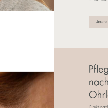
Unsere
Pfle
nac
Ohrl
Direkt na