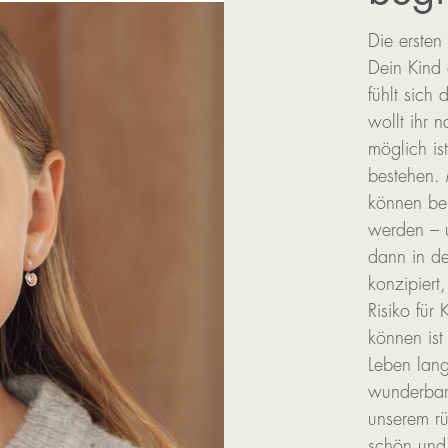
Die ersten
Dein Kind 
fühlt sich
wollt ihr n
möglich is
bestehen. 
können bei
werden – u
dann in de
konzipiert
Risiko für
können ist
Leben lang
wunderbar
unserem rü
schön und 