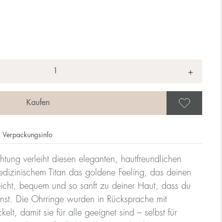
+
Als 
Verpackungsinfo
tung verleiht diesen eleganten, hautfreundlichen
dizinischem Titan das goldene Feeling, das deinen
 leicht, bequem und so sanft zu deiner Haut, dass du
nnst. Die Ohrringe wurden in Rücksprache mit
lt, damit sie für alle geeignet sind – selbst für