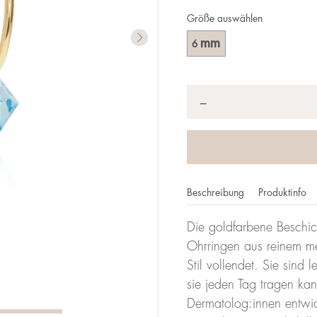
Größe auswählen
mm
6
Anzahl
*
−
Beschreibung
Produktinfo
Die goldfarbene Beschich
Ohrringen aus reinem me
Stil vollendet. Sie sind
sie jeden Tag tragen ka
Dermatolog:innen entwicke