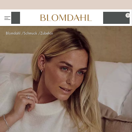
+
+
+
0
Suchen
Blomdahl
Schmuck
Zubehör
Alle anzeigen
Nasenschmuck