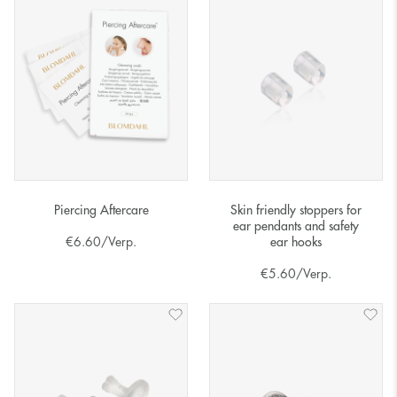
Piercing Aftercare
Skin friendly stoppers for
ear pendants and safety
€
6.60
/Verp.
ear hooks
€
5.60
/Verp.