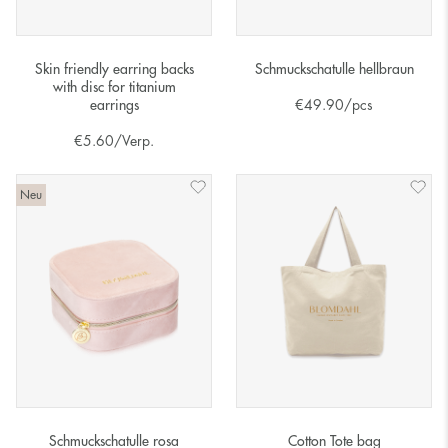
Skin friendly earring backs
Schmuckschatulle hellbraun
with disc for titanium
earrings
€
49.90
/pcs
€
5.60
/Verp.
Neu
Schmuckschatulle rosa
Cotton Tote bag