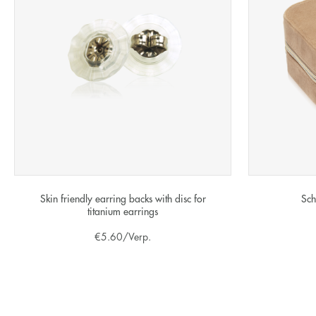
Skin friendly earring backs with disc for
Sch
titanium earrings
€
5.60
/Verp.