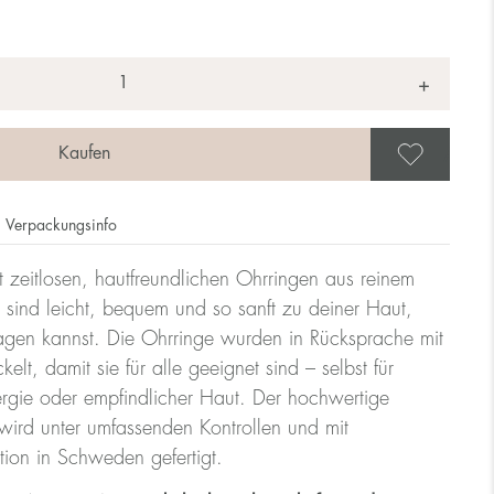
+
Als 
Verpackungsinfo
t zeitlosen, hautfreundlichen Ohrringen aus reinem
 sind leicht, bequem und so sanft zu deiner Haut,
ragen kannst. Die Ohrringe wurden in Rücksprache mit
lt, damit sie für alle geeignet sind – selbst für
rgie oder empfindlicher Haut. Der hochwertige
ird unter umfassenden Kontrollen und mit
tion in Schweden gefertigt.