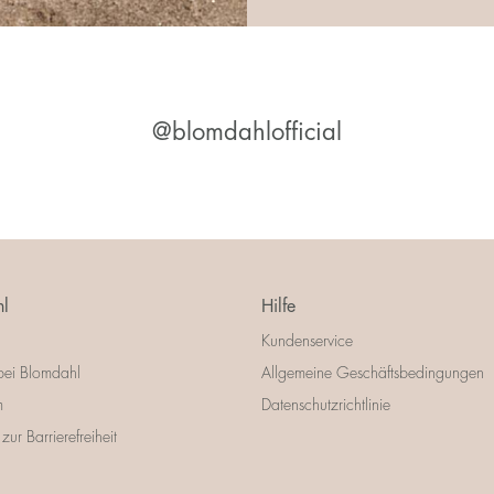
@blomdahlofficial
l
Hilfe
Kundenservice
bei Blomdahl
Allgemeine Geschäftsbedingungen
m
Datenschutzrichtlinie
zur Barrierefreiheit