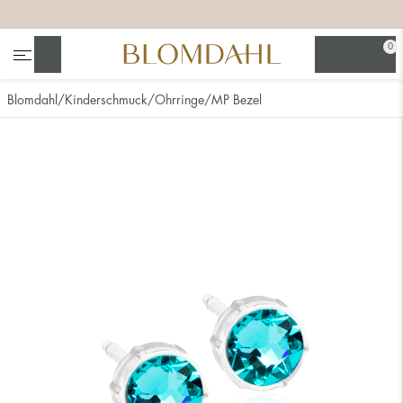
+
+
+
0
Suchen
Blomdahl
Kinderschmuck
Ohrringe
MP Bezel
Alle anzeigen
Nasenschmuck