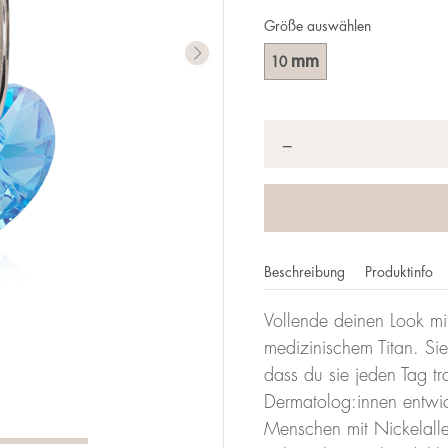
Größe auswählen
mm
10
Anzahl
*
−
Beschreibung
Produktinfo
Vollende deinen Look mi
medizinischem Titan. Sie
dass du sie jeden Tag t
Dermatolog:innen entwicke
Menschen mit Nickelalle