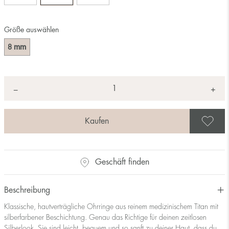
Größe auswählen
mm
8
Anzahl
+
*
−
A
Geschäft finden
Beschreibung
Klassische, hautverträgliche Ohrringe aus reinem medizinischem Titan mit
silberfarbener Beschichtung. Genau das Richtige für deinen zeitlosen
Silberlook. Sie sind leicht, bequem und so sanft zu deiner Haut, dass du