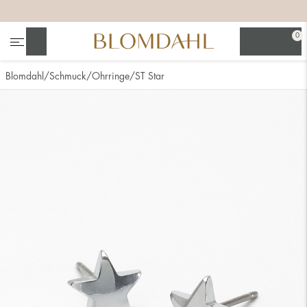
+
+
+
0
Suchen
Blomdahl
Schmuck
Ohrringe
ST Star
Alle anzeigen
Nasenschmuck