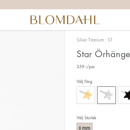
Silver Titanium - ST
Star Örhäng
359
:-
/par
Välj Färg
Välj Storlek
mm
8