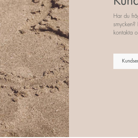
Kund
Har du frå
smycken? L
kontakta os
Kundse