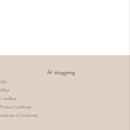
ÅF inloggning
miljö
tifikat
certifikat
 Product Certificate
rtificate of Conformity