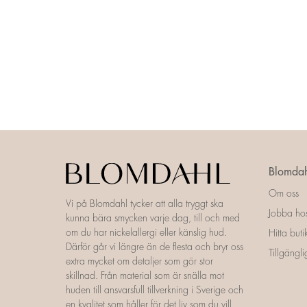
Blomdah
Om oss
Vi på Blomdahl tycker att alla tryggt ska
Jobba ho
kunna bära smycken varje dag, till och med
om du har nickelallergi eller känslig hud.
Hitta buti
Därför går vi längre än de flesta och bryr oss
Tillgängl
extra mycket om detaljer som gör stor
skillnad. Från material som är snälla mot
huden till ansvarsfull tillverkning i Sverige och
en kvalitet som håller för det liv som du vill