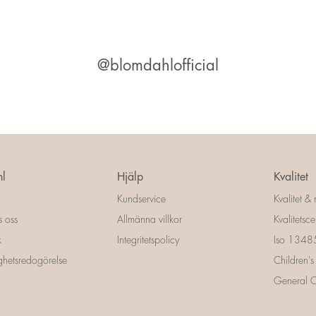
@blomdahlofficial
l
Hjälp
Kvalitet
Kundservice
Kvalitet & 
s oss
Allmänna villkor
Kvalitetscer
k
Integritetspolicy
Iso 13485 
ighetsredogörelse
Children's
General Ce