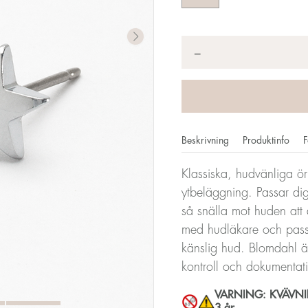
Antal
*
−
Beskrivning
Produktinfo
F
Klassiska, hudvänliga ör
ytbeläggning. Passar dig
så snälla mot huden att
med hudläkare och passar
känslig hud. Blomdahl är
kontroll och dokumentat
VARNING: KVÄVNING
3 år.