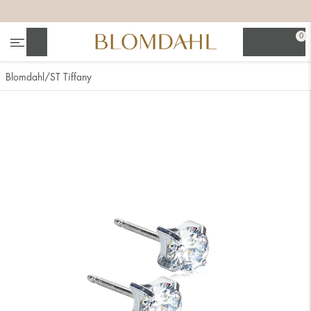
+
+
+
0
Suchen
Blomdahl
ST Tiffany
Alle anzeigen
Nasenschmuck