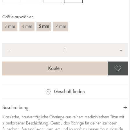
Größe auswählen
mm
mm
mm
mm
3
4
5
7
Anzahl
+
*
−
A
Geschäft finden
Beschreibung
Klassische, hautverträgliche Ohrringe aus reinem medizinischem Titan mit
silberfarbener Beschichtung. Genau das Richtige für deinen zeitlosen
Silberlook. Sie sind leicht, bequem und so sanft zu deiner Haut, dass du