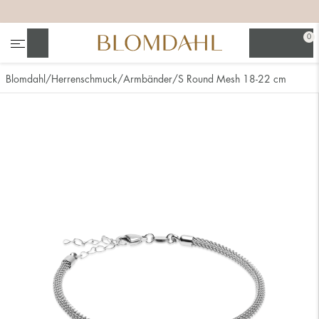
+
+
+
0
Suchen
Blomdahl
Herrenschmuck
Armbänder
S Round Mesh 18-22 cm
Alle anzeigen
Nasenschmuck