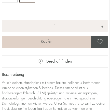
Anzahl
+
*
−
A
Geschäft finden
Beschreibung
Verleih deinem Handgelenk mit einem hautfreundlichen silberfarbenen
Armband einen stylischen Silberlook. Dieses Armband ist aus
hochwertigem Edelstahl (316L) gefertigt und mit einer einzigartigen,
strapazierfähigen Beschichtung überzogen, die in Rücksprache mit
Dermatolog:innen entwickelt wurde. Unser Schmuck ist so sanft zu deiner
Haut, dass du ihn jeden Tag tragen kannst, selbst wenn du eine