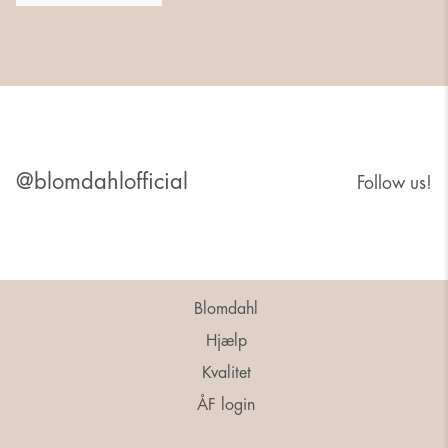
@blomdahlofficial
Follow us!
Blomdahl
Hjælp
Kvalitet
ÅF login