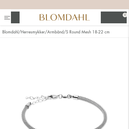
+
+
+
+
0
Søg
Blomdahl
Herresmykker
Armbånd
S Round Mesh 18-22 cm
Se alt
Næsesmykker