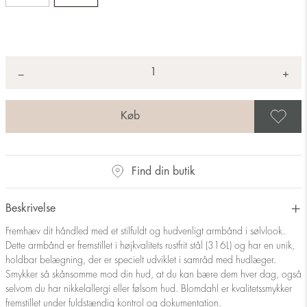
Antal
+
*
−
G
Find din butik
Beskrivelse
Fremhæv dit håndled med et stilfuldt og hudvenligt armbånd i sølvlook.
Dette armbånd er fremstillet i højkvalitets rustfrit stål (316L) og har en unik,
holdbar belægning, der er specielt udviklet i samråd med hudlæger.
Smykker så skånsomme mod din hud, at du kan bære dem hver dag, også
selvom du har nikkelallergi eller følsom hud. Blomdahl er kvalitetssmykker
fremstillet under fuldstændig kontrol og dokumentation.