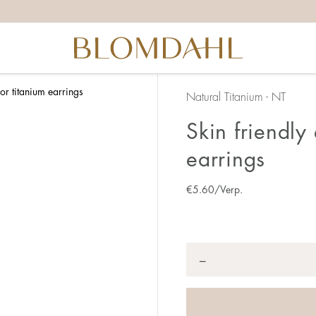
or titanium earrings
Natural Titanium - NT
Skin friendly
earrings
€
5.60
/Verp.
Anzahl
*
−