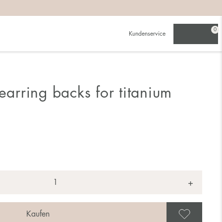
0
Kundenservice
 earring backs for titanium
+
Als 