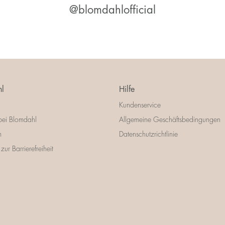
@blomdahlofficial
l
Hilfe
Kundenservice
bei Blomdahl
Allgemeine Geschäftsbedingungen
m
Datenschutzrichtlinie
zur Barrierefreiheit