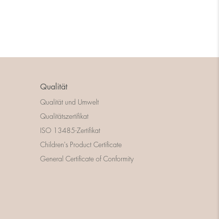
Qualität
Qualität und Umwelt
Qualitätszertifikat
ISO 13485-Zertifikat
Children's Product Certificate
General Certificate of Conformity