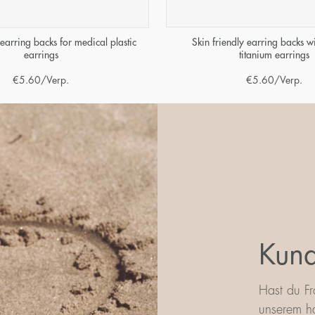
Skin friendly earring backs wi
 earring backs for medical plastic
titanium earrings
earrings
€
5.60
/Verp.
€
5.60
/Verp.
Kund
Hast du Fr
unserem ha