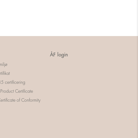
ÅF login
miljø
tifikat
 certificering
 Product Certificate
rtificate of Conformity