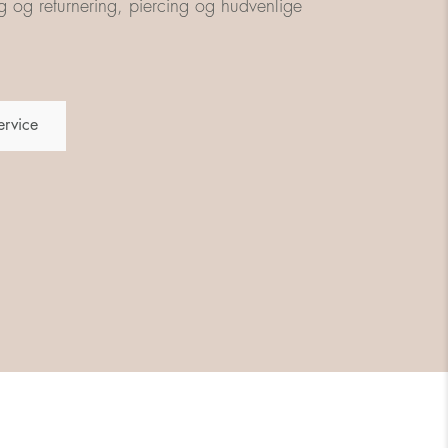
g og returnering, piercing og hudvenlige
ervice