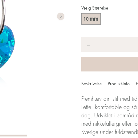
Vælg Størrelse
mm
10
Antal
*
−
Beskrivelse
Produkt-info
E
Fremhæv din stil med tid
Lette, komfortable og 
dag. Udviklet i samråd 
med nikkelallergi eller f
Sverige under fuldstænd