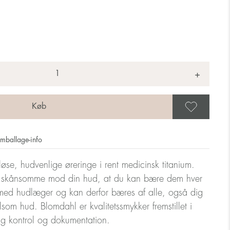
+
Gem 
mballage-info
løse, hudvenlige øreringe i rent medicinsk titanium.
så skånsomme mod din hud, at du kan bære dem hver
med hudlæger og kan derfor bæres af alle, også dig
ølsom hud. Blomdahl er kvalitetssmykker fremstillet i
ig kontrol og dokumentation.