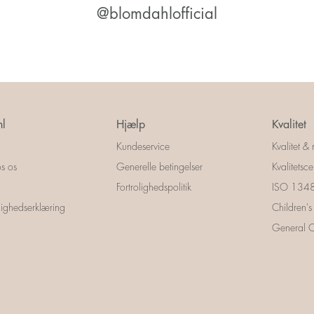
@blomdahlofficial
l
Hjælp
Kvalitet
Kundeservice
Kvalitet & 
s os
Generelle betingelser
Kvalitetscer
Fortrolighedspolitik
ISO 13485
ighedserklæring
Children's
General Ce