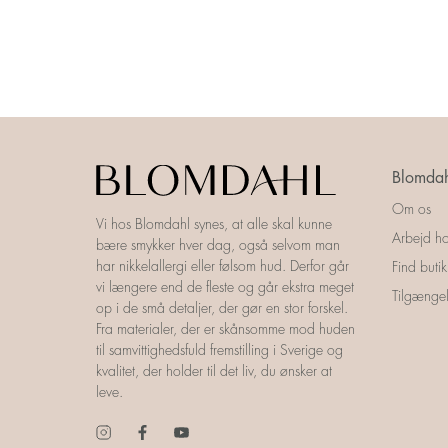
Blomdah
Om os
Vi hos Blomdahl synes, at alle skal kunne
Arbejd ho
bære smykker hver dag, også selvom man
har nikkelallergi eller følsom hud. Derfor går
Find butik
vi længere end de fleste og går ekstra meget
Tilgængel
op i de små detaljer, der gør en stor forskel.
Fra materialer, der er skånsomme mod huden
til samvittighedsfuld fremstilling i Sverige og
kvalitet, der holder til det liv, du ønsker at
leve.