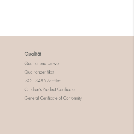
Qualität
Qualität und Umwelt
Qualitätszertifikat
ISO 13485-Zertifikat
Children's Product Certificate
General Certificate of Conformity