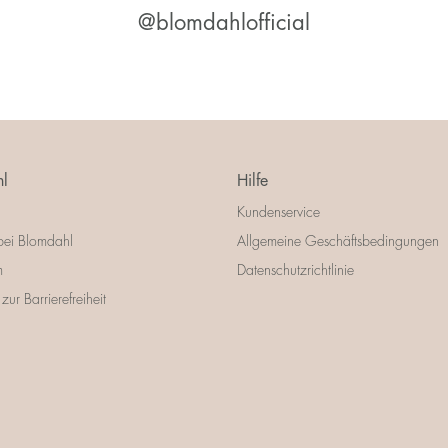
@blomdahlofficial
l
Hilfe
Kundenservice
bei Blomdahl
Allgemeine Geschäftsbedingungen
m
Datenschutzrichtlinie
zur Barrierefreiheit