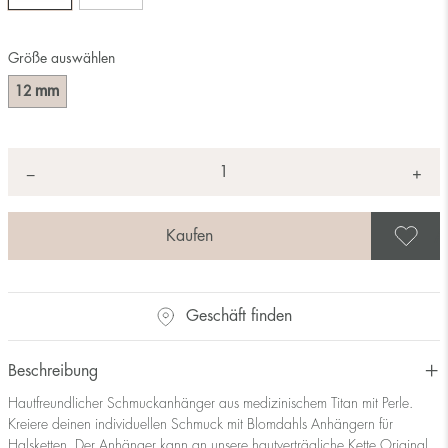
Größe auswählen
mm
12
Anzahl
+
*
−
A
Geschäft finden
Beschreibung
Hautfreundlicher Schmuckanhänger aus medizinischem Titan mit Perle.
Kreiere deinen individuellen Schmuck mit Blomdahls Anhängern für
Halsketten. Der Anhänger kann an unsere hautverträgliche Kette Original