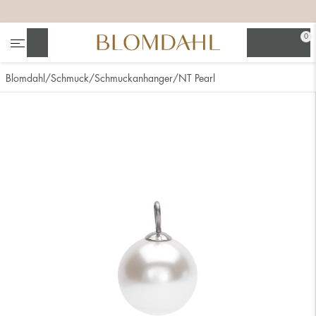
+
+
+
0
Suchen
Blomdahl
Schmuck
Schmuckanhanger
NT Pearl
Alle anzeigen
Nasenschmuck