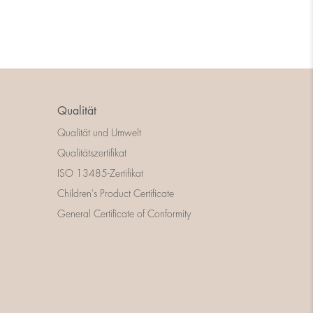
Qualität
Qualität und Umwelt
Qualitätszertifikat
ISO 13485-Zertifikat
Children's Product Certificate
General Certificate of Conformity