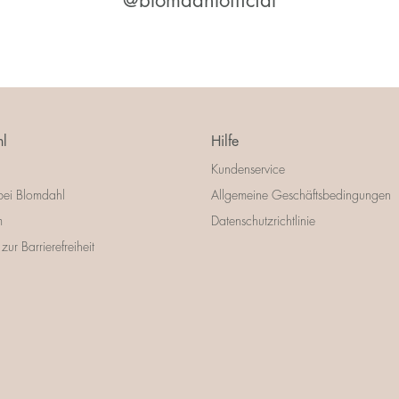
@blomdahlofficial
l
Hilfe
Kundenservice
bei Blomdahl
Allgemeine Geschäftsbedingungen
m
Datenschutzrichtlinie
zur Barrierefreiheit