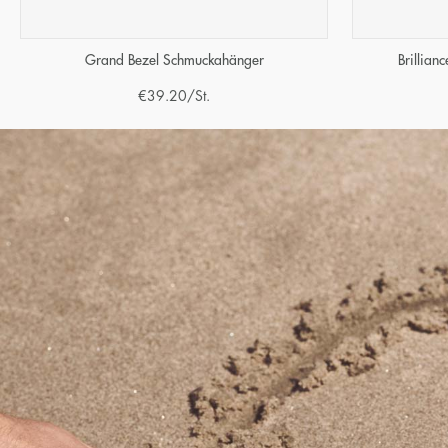
Grand Bezel Schmuckahänger
Brillian
€
39.20
/St.