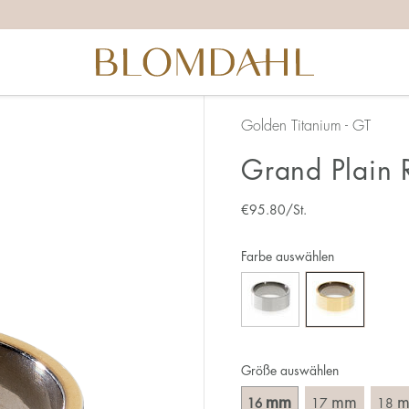
ichtige Ringgröße zu ermitteln, solltest du ein paar Dinge 
ganz genau – 1 mm entspricht einer ganzen Größe.
 daran, dass du den Ring über den Knöchel ziehen musst.
nen breiteren Ring muss meist eine größere Größe gewählt 
u zwischen zwei Größen stehst, empfehlen wir, dass du di
Golden Titanium - GT
Grand Plain 
 du:
chsten ist es, die Ringgröße an einem Ring zu messen, den 
€
95.80
/St.
 ist, an dem du den neuen Ring tragen möchtest. Miss den
erade über den Ring legst und das Innenmaß in mm abliest.
Farbe auswählen
Größe auswählen
mm
mm
16
17
18