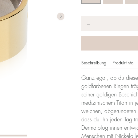
Anzahl
*
−
Beschreibung
Produktinfo
Ganz egal, ob du diese
imeterzahl gibt deine Größe an. Bei Blomdahl entspricht d
goldfarbenen Ringen träg
it einem Durchmesser von 17 mm ist also 17.
seiner goldigen Beschic
medizinischem Titan in j
Größentabe
weichen, abgerundeten F
dass du ihn jeden Tag t
Durchmesser
Umfang
Dermatolog:innen entwicke
(mm)
(mm)
Menschen mit Nickelalle