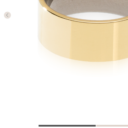
Die Mill
Rings m