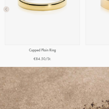
Cupped Plain Ring
€
84.50
/St.