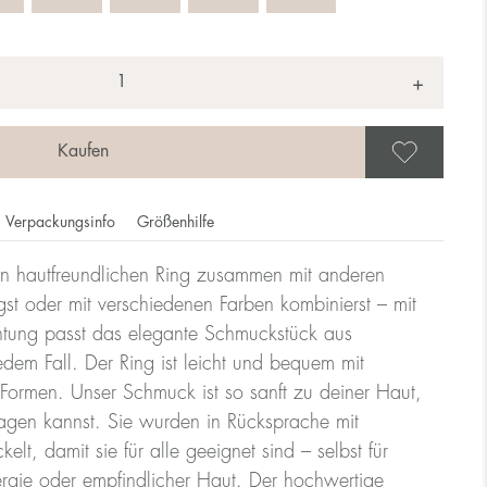
+
Als 
Verpackungsinfo
Größenhilfe
n hautfreundlichen Ring zusammen mit anderen
ie Ringgröße dem Durchmesser des Rings, die Größe eines
st oder mit verschiedenen Farben kombinierst – mit
htung passt das elegante Schmuckstück aus
edem Fall. Der Ring ist leicht und bequem mit
lle
ormen. Unser Schmuck ist so sanft zu deiner Haut,
ragen kannst. Sie wurden in Rücksprache mit
lt, damit sie für alle geeignet sind – selbst für
Größe UK
Größe US
rgie oder empfindlicher Haut. Der hochwertige