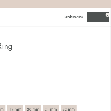
beachten:
0
Kundenservice
werden als für einen schmalen.
ch für die größere Größe entscheidest.
Ring
du schon besitzt. Wähle einen Ring, der für den Finger
 Durchmesser, d. h. das Innenmaß des Rings, indem du ein
mm
mm
mm
mm
mm
19
20
21
22