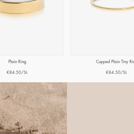
Plain Ring
Cupped Plain Tiny Ri
€
84.50
/St.
€
84.50
/St.