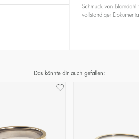
16
50,2
Schmuck von Blomdahl w
17
53,4
vollständiger Dokumenta
18
56,5
19
59,7
20
62,8
21
65,9
22
69,1
23
72,2
Das könnte dir auch gefallen: