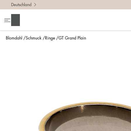
Deutschland
Um die r
• Miss 
Suchen
• Denke
• Für ei
Blomdahl
Schmuck
Ringe
GT Grand Plain
• Wenn d
So misst
Am einfa
bestimmt
Lineal g