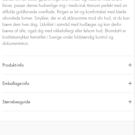
farver, passer denne hudvenlige ring i medicinsk titanium perfekt med sin
stilfulde guldfarvede overflade. Ringen er let og komfortabel med bløde
afrundede former. Smykker, der er så skånsomme mod din hud, at du kan
bære dem hver dag. Udviklet i samråd med hudlæger og kan derfor
bæres af alle, også dig med nikkelallergi eller følsom hud. Blomdahl er
kvalitetssmykker fremstillet i Sverige under fuldstændig kontrol og
dokumentation.
Produkt-info
Emballage-info
Størrelsesguide