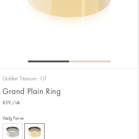
Golden Titanium - GT
Grand Plain Ring
859
,-
/stk
Vælg Farve
Måler ringens inderside 17 mm svarer derfor til ringstørrelse 17.