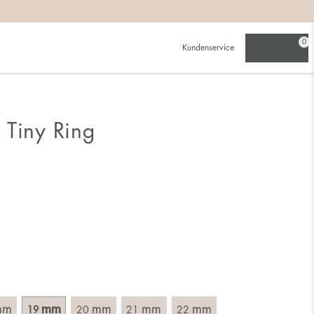
beachten:
0
Kundenservice
werden als für einen schmalen.
ch für die größere Größe entscheidest.
 Tiny Ring
du schon besitzt. Wähle einen Ring, der für den Finger
 Durchmesser, d. h. das Innenmaß des Rings, indem du ein
mm
mm
mm
mm
mm
19
20
21
22