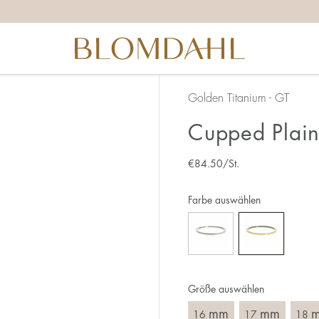
ichtige Ringgröße zu ermitteln, solltest du ein paar Dinge 
ganz genau – 1 mm entspricht einer ganzen Größe.
 daran, dass du den Ring über den Knöchel ziehen musst.
nen breiteren Ring muss meist eine größere Größe gewählt 
u zwischen zwei Größen stehst, empfehlen wir, dass du di
Golden Titanium - GT
Cupped Plain
 du:
chsten ist es, die Ringgröße an einem Ring zu messen, den 
€
84.50
/St.
 ist, an dem du den neuen Ring tragen möchtest. Miss den
erade über den Ring legst und das Innenmaß in mm abliest.
Farbe auswählen
Größe auswählen
mm
mm
16
17
18