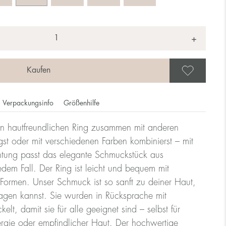
+
Als 
Verpackungsinfo
Größenhilfe
n hautfreundlichen Ring zusammen mit anderen
ie Ringgröße dem Durchmesser des Rings, die Größe eines
st oder mit verschiedenen Farben kombinierst – mit
htung passt das elegante Schmuckstück aus
edem Fall. Der Ring ist leicht und bequem mit
lle
ormen. Unser Schmuck ist so sanft zu deiner Haut,
ragen kannst. Sie wurden in Rücksprache mit
lt, damit sie für alle geeignet sind – selbst für
Größe UK
Größe US
rgie oder empfindlicher Haut. Der hochwertige