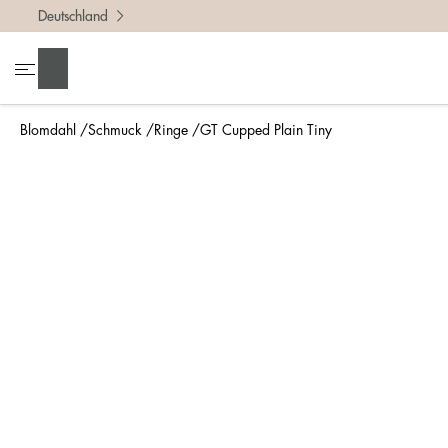
Deutschland
Um die r
• Miss 
Suchen
• Denke
• Für ei
Blomdahl
Schmuck
Ringe
GT Cupped Plain Tiny
• Wenn d
So misst
Am einfa
bestimmt
Lineal g