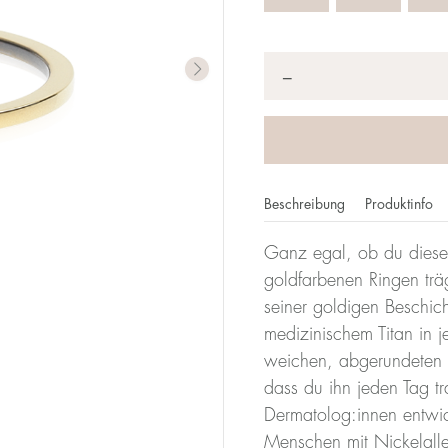
Anzahl
*
−
Beschreibung
Produktinfo
Ganz egal, ob du diese
imeterzahl gibt deine Größe an. Bei Blomdahl entspricht d
goldfarbenen Ringen träg
it einem Durchmesser von 17 mm ist also 17.
seiner goldigen Beschic
medizinischem Titan in j
Größentabe
weichen, abgerundeten F
dass du ihn jeden Tag t
Durchmesser
Umfang
Dermatolog:innen entwicke
(mm)
(mm)
Menschen mit Nickelalle