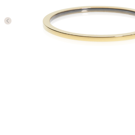
Die Mill
Rings m