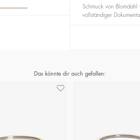
16
50,2
Schmuck von Blomdahl w
17
53,4
vollständiger Dokumenta
18
56,5
19
59,7
20
62,8
21
65,9
22
69,1
23
72,2
Das könnte dir auch gefallen: