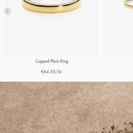
Cupped Plain Ring
€
84.50
/St.