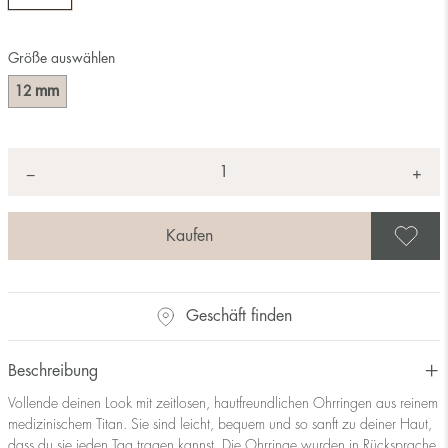
Größe auswählen
mm
12
Anzahl
+
*
−
A
Geschäft finden
Beschreibung
Vollende deinen Look mit zeitlosen, hautfreundlichen Ohrringen aus reinem
medizinischem Titan. Sie sind leicht, bequem und so sanft zu deiner Haut,
dass du sie jeden Tag tragen kannst. Die Ohrringe wurden in Rücksprache