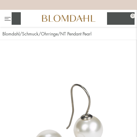
+
+
+
0
Suchen
Blomdahl
Schmuck
Ohrringe
NT Pendant Pearl
Alle anzeigen
Nasenschmuck