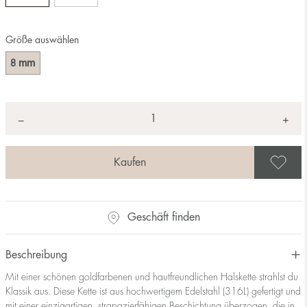
Größe auswählen
mm
8
Anzahl
+
*
−
A
Geschäft finden
Beschreibung
Mit einer schönen goldfarbenen und hautfreundlichen Halskette strahlst du
Klassik aus. Diese Kette ist aus hochwertigem Edelstahl (316L) gefertigt und
mit einer einzigartigen, strapazierfähigen Beschichtung überzogen, die in