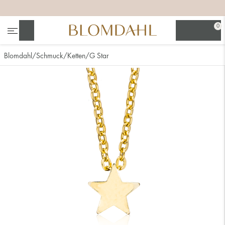
+
+
+
0
Suchen
Blomdahl
Schmuck
Ketten
G Star
Alle anzeigen
Nasenschmuck