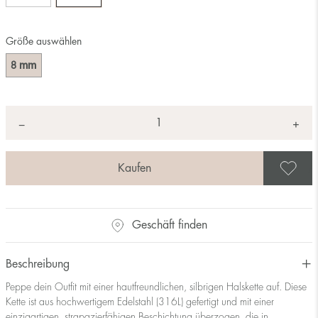
Größe auswählen
mm
8
Anzahl
+
*
−
A
Geschäft finden
Beschreibung
Peppe dein Outfit mit einer hautfreundlichen, silbrigen Halskette auf. Diese
Kette ist aus hochwertigem Edelstahl (316L) gefertigt und mit einer
einzigartigen, strapazierfähigen Beschichtung überzogen, die in