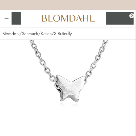
+
+
+
0
Suchen
Blomdahl
Schmuck
Ketten
S Butterfly
Alle anzeigen
Nasenschmuck