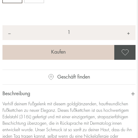
Anzahl
+
*
−
A
Geschäft finden
Beschreibung
Verhilf deinem Fußgelenk mit diesem goldglänzenden, hautfreundlichen
Fußkettchen zu neuer Eleganz. Dieses Fußkettchen ist aus hochwertigem
Edelstahl (316L) gefertigt und mit einer einzigartigen, strapazierfähigen
Beschichtung überzogen, die in Rücksprache mit Dermatolog:innen
entwickelt wurde. Unser Schmuck ist so sanft zu deiner Haut, dass du ihn
jeden Tag tragen kannst, selbst wenn du eine Nickelallergie oder