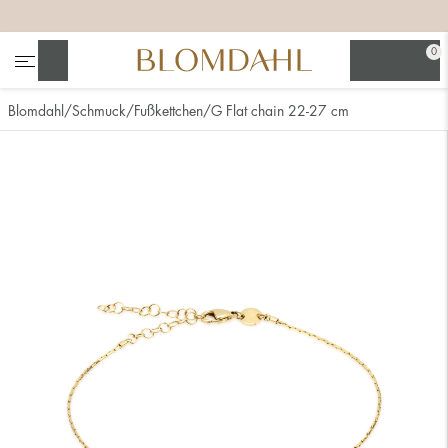
+
+
+
0
Suchen
Blomdahl
Schmuck
Fußkettchen
G Flat chain 22-27 cm
Alle anzeigen
Nasenschmuck