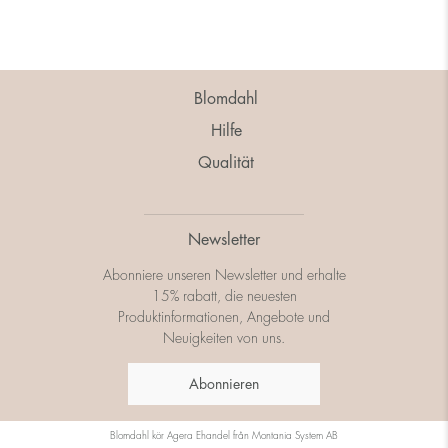
Blomdahl
Hilfe
Qualität
Newsletter
Abonniere unseren Newsletter und erhalte
15% rabatt, die neuesten
Produktinformationen, Angebote und
Neuigkeiten von uns.
Abonnieren
Blomdahl kör
Agera Ehandel
från
Montania System AB