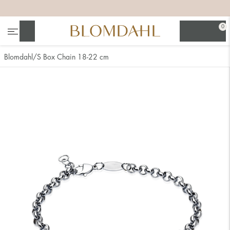
+
+
+
0
Suchen
Blomdahl
S Box Chain 18-22 cm
Alle anzeigen
Nasenschmuck