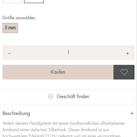
Größe auswählen
mm
5
Anzahl
+
*
−
A
Geschäft finden
Beschreibung
Verleih deinem Handgelenk mit einem hautfreundlichen silberfarbenen
Armband einen stylischen Silberlook. Dieses Armband ist aus
hochwertigem Edelstahl (316L) gefertigt und mit einer einzigartigen,