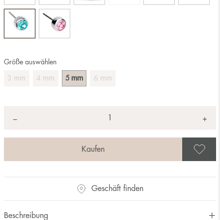
Größe auswählen
mm
mm
mm
mm
3
4
5
6
Anzahl
+
*
−
A
Geschäft finden
Beschreibung