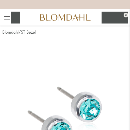
+
+
+
0
Suchen
Blomdahl
ST Bezel
Alle anzeigen
Nasenschmuck