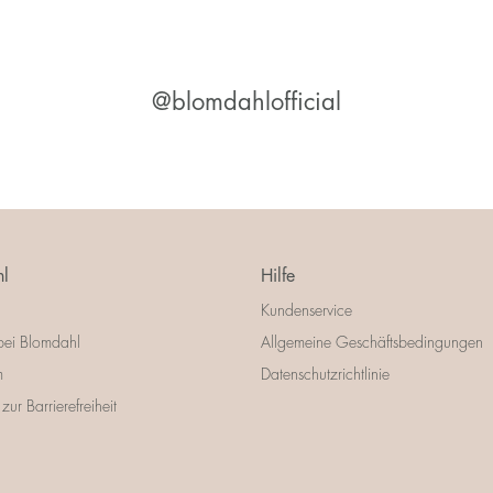
@blomdahlofficial
l
Hilfe
Kundenservice
bei Blomdahl
Allgemeine Geschäftsbedingungen
m
Datenschutzrichtlinie
zur Barrierefreiheit