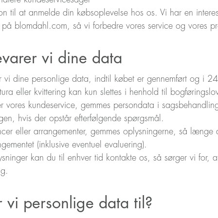
ion til at anmelde din købsoplevelse hos os. Vi har en inter
b på blomdahl.com, så vi forbedre vores service og vores pr
arer vi dine data
vi dine personlige data, indtil købet er gennemført og i 2
ra eller kvittering kan kun slettes i henhold til bogføringslo
ter vores kundeservice, gemmes persondata i sagsbehandli
gen, hvis der opstår efterfølgende spørgsmål.
rencer eller arrangementer, gemmes oplysningerne, så længe d
ementet (inklusive eventuel evaluering).
ysninger kan du til enhver tid kontakte os, så sørger vi for, a
lg.
vi personlige data til?