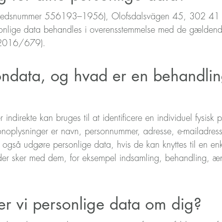
hedsnummer 556193–1956), Olofsdalsvägen 45, 302 41 Ha
rsonlige data behandles i overensstemmelse med de gældend
U 2016/679).
ndata, og hvad er en behandlin
er indirekte kan bruges til at identificere en individuel fysisk
noplysninger er navn, personnummer, adresse, e-mailadresse
 også udgøre personlige data, hvis de kan knyttes til en en
 der sker med dem, for eksempel indsamling, behandling, æ
r vi personlige data om dig?