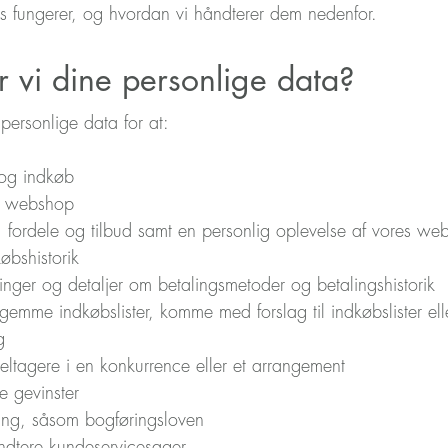
s fungerer, og hvordan vi håndterer dem nedenfor.
r vi dine personlige data?
personlige data for at:
 og indkøb
es webshop
n, fordele og tilbud samt en personlig oplevelse af vores w
øbshistorik
llinger og detaljer om betalingsmetoder og betalingshistorik
mme indkøbslister, komme med forslag til indkøbslister eller 
g
tagere i en konkurrence eller et arrangement
e gevinster
ng, såsom bogføringsloven
dtere kundeservicesager