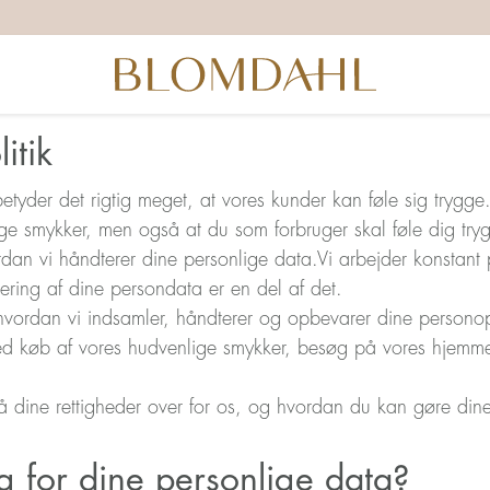
itik
tyder det rigtig meget, at vores kunder kan føle sig trygge.
ge smykker, men også at du som forbruger skal føle dig try
rdan vi håndterer dine personlige data.Vi arbejder konstant 
ring af dine persondata er en del af det.
r, hvordan vi indsamler, håndterer og opbevarer dine personop
ved køb af vores hudvenlige smykker, besøg på vores hjemme
gså dine rettigheder over for os, og hvordan du kan gøre di
g for dine personlige data?