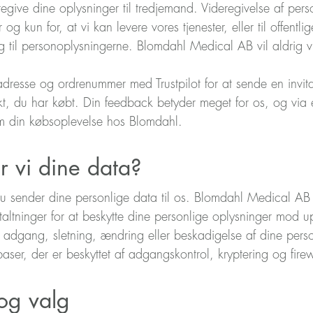
ive dine oplysninger til tredjemand. Videregivelse af perso
 kun for, at vi kan levere vores tjenester, eller til offentl
ng til personoplysningerne. Blomdahl Medical AB vil aldrig 
dresse og ordrenummer med Trustpilot for at sende en invita
, du har købt. Din feedback betyder meget for os, og via en
om din købsoplevelse hos Blomdahl.
r vi dine data?
 du sender dine personlige data til os. Blomdahl Medical AB 
taltninger for at beskytte dine personlige oplysninger mod upa
t adgang, sletning, ændring eller beskadigelse af dine perso
ser, der er beskyttet af adgangskontrol, kryptering og firew
 og valg