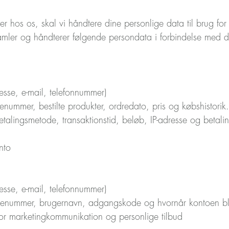
hos os, skal vi håndtere dine personlige data til brug for f
samler og håndterer følgende persondata i forbindelse med d
esse, e-mail, telefonnummer)
nummer, bestilte produkter, ordredato, pris og købshistorik.
alingsmetode, transaktionstid, beløb, IP-adresse og betaling
nto
esse, e-mail, telefonnummer)
nummer, brugernavn, adgangskode og hvornår kontoen blev 
 for marketingkommunikation og personlige tilbud