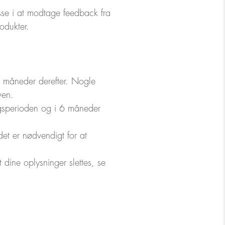
esse i at modtage feedback fra
odukter.
4 måneder derefter. Nogle
ven.
ngsperioden og i 6 måneder
et er nødvendigt for at
t dine oplysninger slettes, se