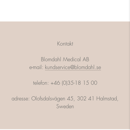
Kontakt
Blomdahl Medical AB
e-mail:
kundservice@blomdahl.se
telefon: +46 (0)35-18 15 00
adresse: Olofsdalsvägen 45, 302 41 Halmstad,
Sweden