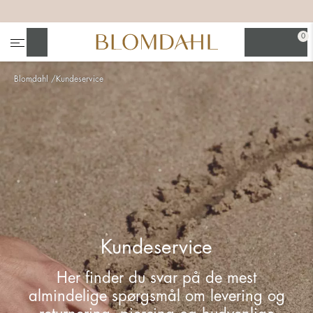
+
+
+
+
0
Søg
Blomdahl
Kundeservice
Se alt
Næsesmykker
Kundeservice
Her finder du svar på de mest
almindelige spørgsmål om levering og