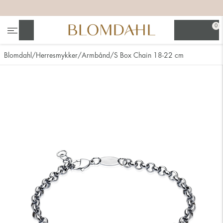
+
+
+
+
0
Søg
Blomdahl
Herresmykker
Armbånd
S Box Chain 18-22 cm
Se alt
Næsesmykker