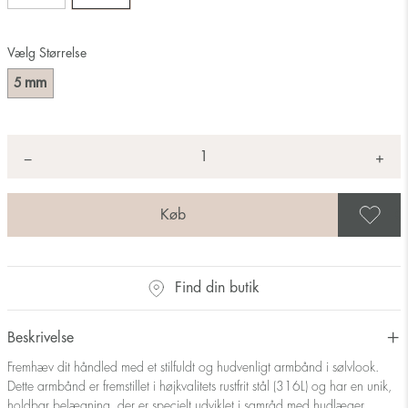
Vælg Størrelse
mm
5
Antal
+
*
−
G
Find din butik
Beskrivelse
Fremhæv dit håndled med et stilfuldt og hudvenligt armbånd i sølvlook.
Dette armbånd er fremstillet i højkvalitets rustfrit stål (316L) og har en unik,
holdbar belægning, der er specielt udviklet i samråd med hudlæger.