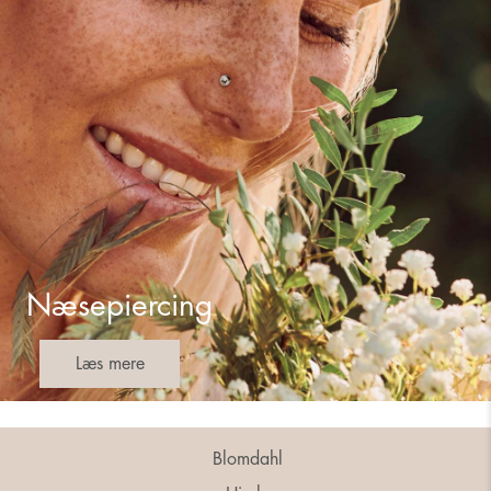
Næsepiercing
Læs mere
Blomdahl