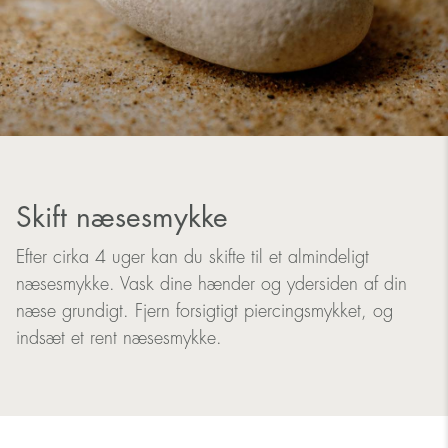
Skift næsesmykke
Efter cirka 4 uger kan du skifte til et almindeligt
næsesmykke. Vask dine hænder og ydersiden af ​​din
næse grundigt. Fjern forsigtigt piercingsmykket, og
indsæt et rent næsesmykke.