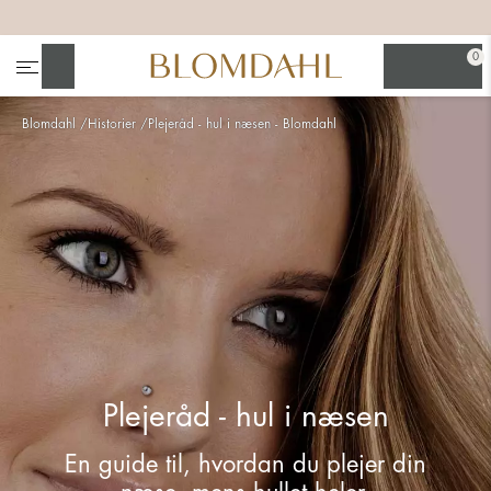
+
+
+
+
0
Søg
Blomdahl
Historier
Plejeråd - hul i næsen - Blomdahl
Se alt
Næsesmykker
Plejeråd - hul i næsen
En guide til, hvordan du plejer din