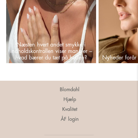
Næsten hvert andet smykke i
indholdskontrollen viser mangler –
hvad bærer du tæt på huden?
Nyheder forå
Blomdahl
Hjælp
Kvalitet
ÅF login