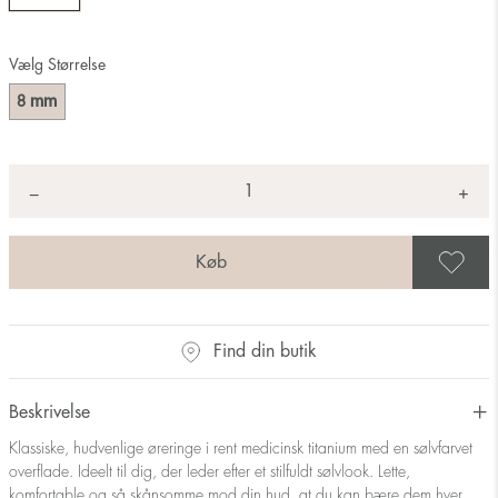
Vælg Størrelse
mm
8
Antal
+
*
−
G
Find din butik
Beskrivelse
Klassiske, hudvenlige øreringe i rent medicinsk titanium med en sølvfarvet
overflade. Ideelt til dig, der leder efter et stilfuldt sølvlook. Lette,
komfortable og så skånsomme mod din hud, at du kan bære dem hver