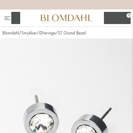
+
+
+
+
0
Søg
Blomdahl
Smykker
Øreringe
ST Grand Bezel
Se alt
Næsesmykker