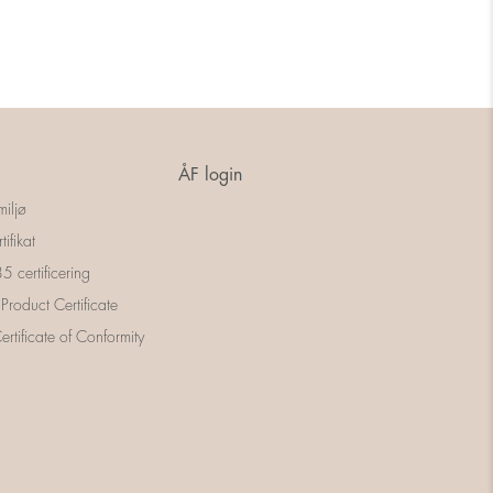
ÅF login
miljø
tifikat
 certificering
 Product Certificate
rtificate of Conformity