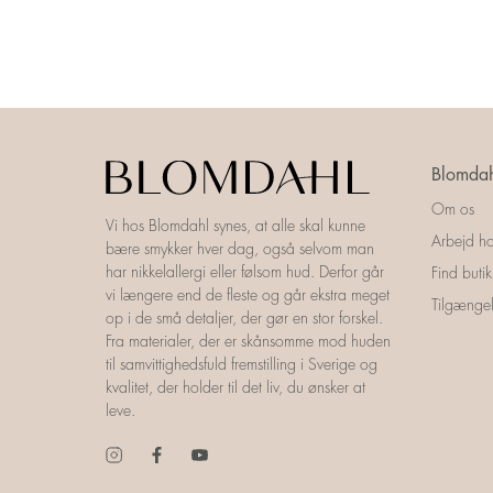
Blomdah
Om os
Vi hos Blomdahl synes, at alle skal kunne
Arbejd ho
bære smykker hver dag, også selvom man
har nikkelallergi eller følsom hud. Derfor går
Find butik
vi længere end de fleste og går ekstra meget
Tilgængel
op i de små detaljer, der gør en stor forskel.
Fra materialer, der er skånsomme mod huden
til samvittighedsfuld fremstilling i Sverige og
kvalitet, der holder til det liv, du ønsker at
leve.