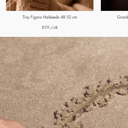
Tiny Figaro Halskæde 48-52 cm
Grand
859
,-
/stk