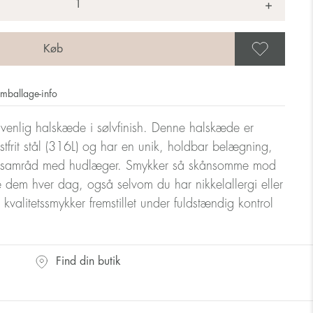
+
Gem 
mballage-info
udvenlig halskæde i sølvfinish. Denne halskæde er
 rustfrit stål (316L) og har en unik, holdbar belægning,
et i samråd med hudlæger. Smykker så skånsomme mod
 dem hver dag, også selvom du har nikkelallergi eller
kvalitetssmykker fremstillet under fuldstændig kontrol
Find din butik