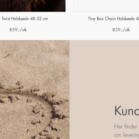
 Twist Halskæde 48-52 cm
Tiny Box Chain Halskæde 
859
,-
/stk
859
,-
/stk
Kund
Her finder
om leverin