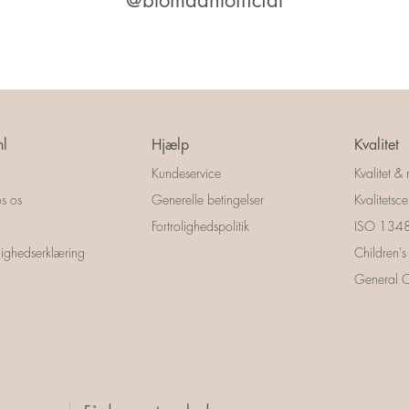
@blomdahlofficial
l
Hjælp
Kvalitet
Kundeservice
Kvalitet & 
s os
Generelle betingelser
Kvalitetscer
Fortrolighedspolitik
ISO 13485
ighedserklæring
Children's
General Ce