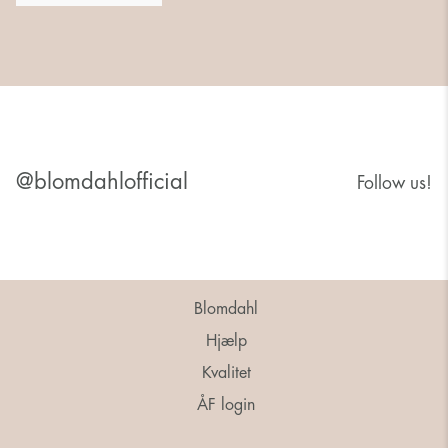
@blomdahlofficial
Follow us!
Blomdahl
Hjælp
Kvalitet
ÅF login