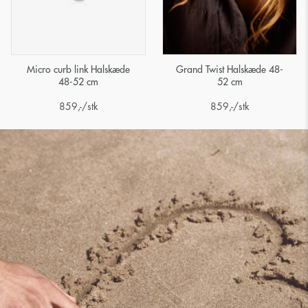
Micro curb link Halskæde
Grand Twist Halskæde 48-
48-52 cm
52 cm
859
,-
/stk
859
,-
/stk