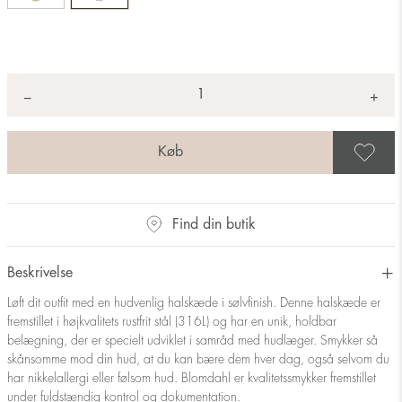
Antal
+
*
−
G
Find din butik
Beskrivelse
Løft dit outfit med en hudvenlig halskæde i sølvfinish. Denne halskæde er
fremstillet i højkvalitets rustfrit stål (316L) og har en unik, holdbar
belægning, der er specielt udviklet i samråd med hudlæger. Smykker så
skånsomme mod din hud, at du kan bære dem hver dag, også selvom du
har nikkelallergi eller følsom hud. Blomdahl er kvalitetssmykker fremstillet
under fuldstændig kontrol og dokumentation.