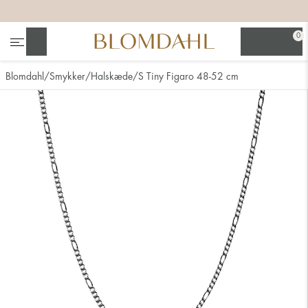
+
+
+
+
0
Søg
Blomdahl
Smykker
Halskæde
S Tiny Figaro 48-52 cm
Se alt
Næsesmykker