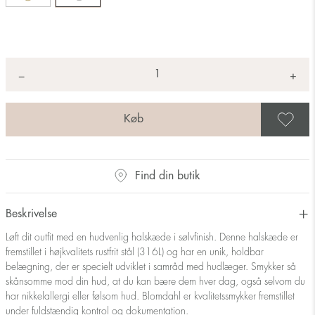
Antal
+
*
−
G
Find din butik
Beskrivelse
Løft dit outfit med en hudvenlig halskæde i sølvfinish. Denne halskæde er
fremstillet i højkvalitets rustfrit stål (316L) og har en unik, holdbar
belægning, der er specielt udviklet i samråd med hudlæger. Smykker så
skånsomme mod din hud, at du kan bære dem hver dag, også selvom du
har nikkelallergi eller følsom hud. Blomdahl er kvalitetssmykker fremstillet
under fuldstændig kontrol og dokumentation.