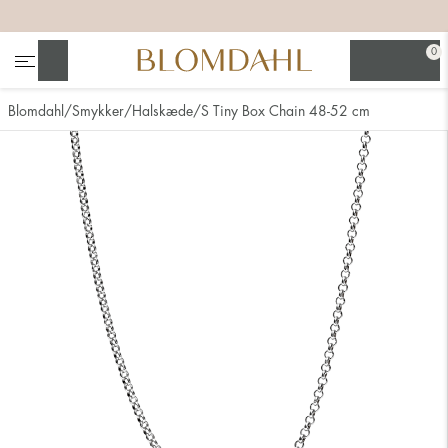
+
+
+
+
0
Søg
Blomdahl
Smykker
Halskæde
S Tiny Box Chain 48-52 cm
Se alt
Næsesmykker