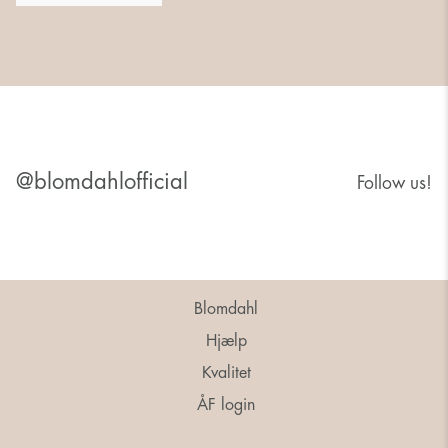
@blomdahlofficial
Follow us!
Blomdahl
Hjælp
Kvalitet
ÅF login