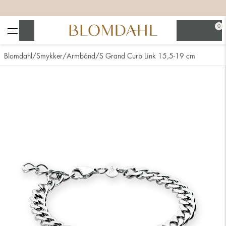
+
+
+
+
0
Søg
Blomdahl
Smykker
Armbånd
S Grand Curb Link 15,5-19 cm
Se alt
Næsesmykker