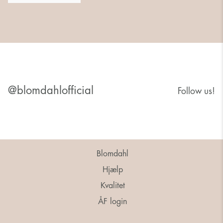
@blomdahlofficial
Follow us!
Blomdahl
Hjælp
Kvalitet
ÅF login