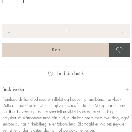
Antal
+
*
−
G
Find din butik
Beskrivelse
Fremhæv dit håndled med et stilfuldt og hudvenligt armbånd i sølvlook.
Dette armbånd er fremstillet i højkvalitets rustfrit stål (316L) og har en unik,
holdbar belægning, der er specielt udviklet i samråd med hudlæger.
Smykker så skånsomme mod din hud, at du kan bære dem hver dag, også
selvom du har nikkelallergi eller følsom hud. Blomdahl er kvalitetssmykker
fremstillet under fuldstændig kontrol og dokumentation.