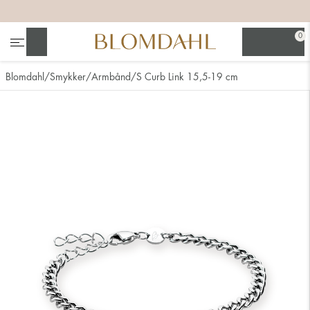
+
+
+
+
0
Søg
Blomdahl
Smykker
Armbånd
S Curb Link 15,5-19 cm
Se alt
Næsesmykker