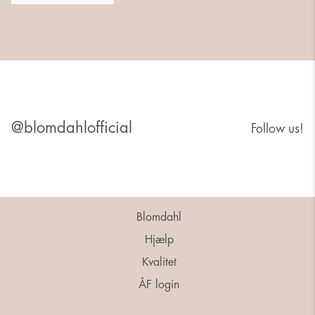
@blomdahlofficial
Follow us!
Blomdahl
Hjælp
Kvalitet
ÅF login