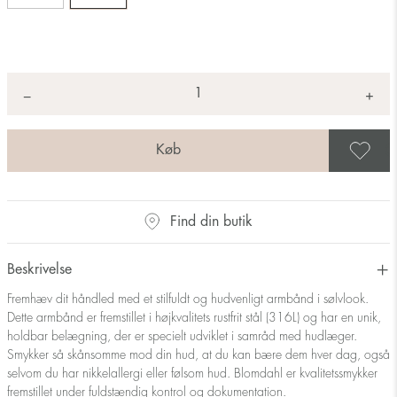
Antal
+
*
−
G
Find din butik
Beskrivelse
Fremhæv dit håndled med et stilfuldt og hudvenligt armbånd i sølvlook.
Dette armbånd er fremstillet i højkvalitets rustfrit stål (316L) og har en unik,
holdbar belægning, der er specielt udviklet i samråd med hudlæger.
Smykker så skånsomme mod din hud, at du kan bære dem hver dag, også
selvom du har nikkelallergi eller følsom hud. Blomdahl er kvalitetssmykker
fremstillet under fuldstændig kontrol og dokumentation.